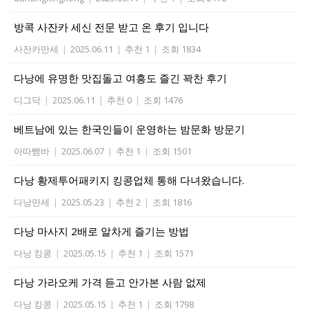
방콕 사잔카 세신 전문 받고 온 후기 입니다
사잔카만세
|
2025.06.11
|
추천 1
|
조회 1834
다낭에 유명한 맛집돌고 여흥도 즐긴 꽉찬 후기
디그닥
|
2025.06.11
|
추천 0
|
조회 1476
베트남에 있는 한국인들이 운영하는 밤문화 방문기
아따빰바
|
2025.06.07
|
추천 1
|
조회 1501
다낭 황제투어패키지 킹콩업체 통해 다녀왔습니다.
다낭만세
|
2025.05.23
|
추천 2
|
조회 1816
다낭 마사지 2배로 알차게 즐기는 방법
다낭 킹콩
|
2025.05.15
|
추천 1
|
조회 1571
다낭 가라오케 가격 듣고 안가본 사람 없제
다낭 킹콩
|
2025.05.15
|
추천 1
|
조회 1798