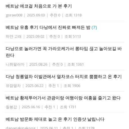
베트남 에코걸 처음으로 가 본 후기
gorae008
|
2025.09.03
|
추천 0
|
조회 1318
베트남 유흥 후기 다낭에서 진짜로 빠져든 밤
(7)
하얀 고래
|
2025.09.02
|
추천 0
|
조회 5113
다낭으로 놀러가면 꼭 가라오케가서 롱타임 끊고 놀아보길 바
란다
니취팔러마
|
2025.08.26
|
추천 0
|
조회 1361
다낭 청룡열차 이발관에서 열차코스 터치로 뿜뿜하고 온 후기
유람열차
|
2025.06.22
|
추천 1
|
조회 1906
베트남 황제투어가서 관광이랑 여행이랑 여흥을 즐기고 왔다
칠봉갑
|
2025.06.16
|
추천 1
|
조회 1731
베트남 밤문화 제대로 놀고 온 후기 인증샷 날립니다
danangkingkong
|
2025.06.11
|
추천 1
|
조회 2178