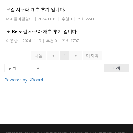
로컬 사쿠라 개추 후기 입니다.
너네들이뭘알아
|
2024.11.19
|
추천 1
|
조회 2241
Re:로컬 사쿠라 개추 후기 입니다.
이용상
|
2024.11.19
|
추천 0
|
조회 1707
처음
«
2
»
마지막
검색
Powered by KBoard