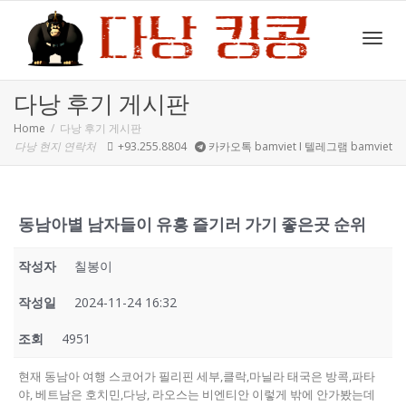
Toggl
다낭 후기 게시판
Home
다낭 후기 게시판
다낭 현지 연락처
+93.255.8804
카카오톡 bamviet I 텔레그램 bamviet
navig
동남아별 남자들이 유흥 즐기러 가기 좋은곳 순위
작성자
칠봉이
작성일
2024-11-24 16:32
조회
4951
현재 동남아 여행 스코어가 필리핀 세부,클락,마닐라 태국은 방콕,파타
야, 베트남은 호치민,다낭, 라오스는 비엔티안 이렇게 밖에 안가봤는데