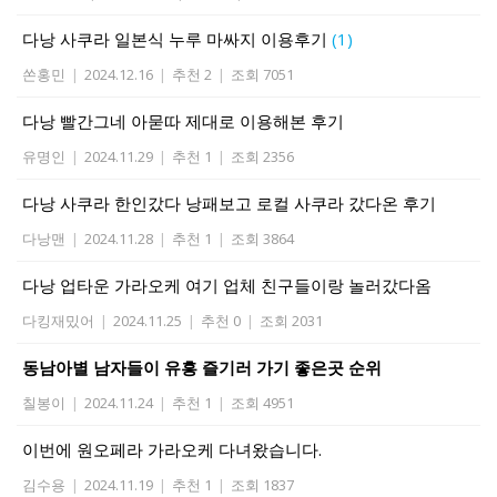
다낭 사쿠라 일본식 누루 마싸지 이용후기
(1)
쏜홍민
|
2024.12.16
|
추천 2
|
조회 7051
다낭 빨간그네 아묻따 제대로 이용해본 후기
유명인
|
2024.11.29
|
추천 1
|
조회 2356
다낭 사쿠라 한인갔다 낭패보고 로컬 사쿠라 갔다온 후기
다낭맨
|
2024.11.28
|
추천 1
|
조회 3864
다낭 업타운 가라오케 여기 업체 친구들이랑 놀러갔다옴
다킹재밌어
|
2024.11.25
|
추천 0
|
조회 2031
동남아별 남자들이 유흥 즐기러 가기 좋은곳 순위
칠봉이
|
2024.11.24
|
추천 1
|
조회 4951
이번에 원오페라 가라오케 다녀왔습니다.
김수용
|
2024.11.19
|
추천 1
|
조회 1837