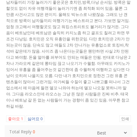
남자들끼리 가장 놀러가기 좋은곳은 호치민,방콕,다낭 순서임. 방콕은 말
할것도 없이 자유 여행객들이 놀러가기엔 좀 최적화 되어 있음. 물론 그
만큼 사건사고도 많은 편이지. 올해도 빅뉴스로 나왔잖슴. 그래도 난 갠
적으로 방콕이 남자들끼리 여행가기는 베스트라고 본다. 가보면 알거임.
엄청 크고해서 여행할곳도 많고 워킹스트리트도 볼거리가 많거든. 그다
음이 베트남인데 베트남은 솔직히 카지노좀 하고 골프도 칠려고 하면 무
조건 다낭임. 호치민은 오직 유흥만을 위한곳임. 다만 호치민은 2차가 안
되는곳이 많음. 단속도 많고 애들도 2차 안나가는 유흥업소로 토킹바,착
석바 같은데가 많음. 사이즈 좀 나온다는곳들은 웬만하면 사실 2차 안된
다고 봐야함. 돈을 얼마를 퍼부어도 안되는 애들은 안됨. 반대로 다낭은 2
차나 가라오케 같은데 롱타임 끊고 나오기가 수월함. 아무래도 카지노가
있어서 유흥을 좀 풀어주는것 같긴한데 좀 수월하게 여행하고 싶다면 다
낭이 오히려 나을지도 모름. 다만 내가 호치민으로 정한건 그런 유흥 콘
텐츠들이 많아서 그런거임. 아가씨들 수질이 좋고 나쁘고를 떠나서 그건
업소에서 애 마음에 들면 델꼬 나와야 하는데 델꼬 나오질 못하니까 말
야. 그다음 라오스인데 라오스는 그냥 돈 많은 사람들은 진짜 비추. 태국
이나 베트남 갈 돈 없는 사람들이 가는 경향이 좀 있긴 있음. 아무튼 참고
하길 바람.
좋아요
1
싫어요
0
인쇄
Total Reply
0