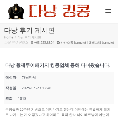
Toggl
다낭 후기 게시판
Home
다낭 후기 게시판
다낭 현지 연락처
+93.255.8804
카카오톡 bamviet I 텔레그램 bamviet
navig
다낭 황제투어패키지 킹콩업체 통해 다녀왔습니다.
작성자
다낭만세
작성일
2025-05-23 12:48
조회
1818
동창들과 20주년 기념으로 여행가기로 했는데 이번에는 특별하게 해외
로 나가보는 게 어떻겠냐고 하더라고. 특히 한 녀석이 베트남에 이번에