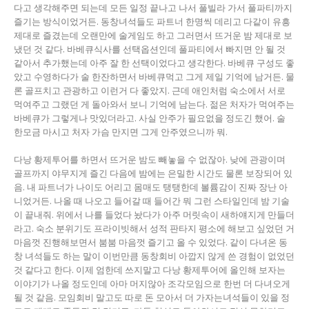
다고 생각해주면 되는데 모든 일정 끝나고 나서 풀빌라 가서 풀파티까지
즐기는 방식이었거든. 동창녀석들도 파트너 한명씩 데리고 다같이 유흥
제대로 즐겼는데 오랜만에 술게임도 하고 그러면서 뜨거운 밤 제대로 보
냈던 것 같다. 바베큐식사를 선택옵션인데 풀파티에서 빠지면 안 될 것
같아서 추가했는데 아주 잘 한 선택이었다고 생각한다. 바베큐 구성도 좋
았고 수영하다가 술 한잔하면서 바베큐먹고 그게 제일 기억에 남거든. 물
론 골프치고 관광하고 이런거 다 좋았지. 근데 애인처럼 숙소에서 서로
먹여주고 그랬던 게 돌아와서 보니 기억에 남는다. 젊은 처자가 먹여주는
바베큐가 그렇게나 맛있더라고. 사실 안주가 필요없을 정도긴 했어. 술
한모금 마시고 처자 가슴 만지면 그게 안주였으니까 뭐.
다낭 황제투어를 하면서 뜨거운 밤도 빼놓을 수 없잖아. 낮에 관광이며
골프까지 야무지게 즐긴 다음에 밤에는 은밀한 시간도 물론 보장되어 있
음. 내 파트너가 나이도 어리고 몸매도 탱탱한데 볼륨감이 진짜 장난 아
니었거든. 나올 때 나오고 들어갈 때 들어간 뭐 그런 스타일인데 밤 기술
이 끝내줘. 위에서 나를 들었다 놨다가 아주 머릿속이 새하얘지게 만들더
라고. 숙소 분위기도 프라이빗해서 성적 판타지 평소에 해보고 싶었던 거
마음껏 진행해보면서 붐붐 마음껏 즐기고 올 수 있었다. 같이 다녀온 동
창 녀석들도 하는 말이 이번만큼 동창회비 아깝지 않게 쓴 경험이 없었던
것 같다고 한다. 이제 엄한데 쓰지말고 다낭 황제투어에 올인해 보자는
이야기가 나올 정도인데 아마 머지않아 조각모임으로 한번 더 다녀오게
될 것 같음. 모임회비 말고도 따로 돈 모아서 더 가자는녀석들이 있을 정