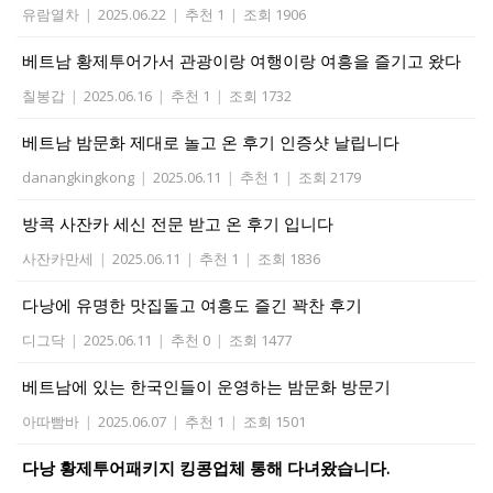
유람열차
|
2025.06.22
|
추천 1
|
조회 1906
베트남 황제투어가서 관광이랑 여행이랑 여흥을 즐기고 왔다
칠봉갑
|
2025.06.16
|
추천 1
|
조회 1732
베트남 밤문화 제대로 놀고 온 후기 인증샷 날립니다
danangkingkong
|
2025.06.11
|
추천 1
|
조회 2179
방콕 사잔카 세신 전문 받고 온 후기 입니다
사잔카만세
|
2025.06.11
|
추천 1
|
조회 1836
다낭에 유명한 맛집돌고 여흥도 즐긴 꽉찬 후기
디그닥
|
2025.06.11
|
추천 0
|
조회 1477
베트남에 있는 한국인들이 운영하는 밤문화 방문기
아따빰바
|
2025.06.07
|
추천 1
|
조회 1501
다낭 황제투어패키지 킹콩업체 통해 다녀왔습니다.