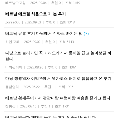
베트남고고싱
|
2025.09.04
|
추천 0
|
조회 1459
베트남 에코걸 처음으로 가 본 후기
gorae008
|
2025.09.03
|
추천 0
|
조회 1318
베트남 유흥 후기 다낭에서 진짜로 빠져든 밤
(7)
하얀 고래
|
2025.09.02
|
추천 0
|
조회 5113
다낭으로 놀러가면 꼭 가라오케가서 롱타임 끊고 놀아보길 바
란다
니취팔러마
|
2025.08.26
|
추천 0
|
조회 1361
다낭 청룡열차 이발관에서 열차코스 터치로 뿜뿜하고 온 후기
유람열차
|
2025.06.22
|
추천 1
|
조회 1906
베트남 황제투어가서 관광이랑 여행이랑 여흥을 즐기고 왔다
칠봉갑
|
2025.06.16
|
추천 1
|
조회 1731
베트남 밤문화 제대로 놀고 온 후기 인증샷 날립니다