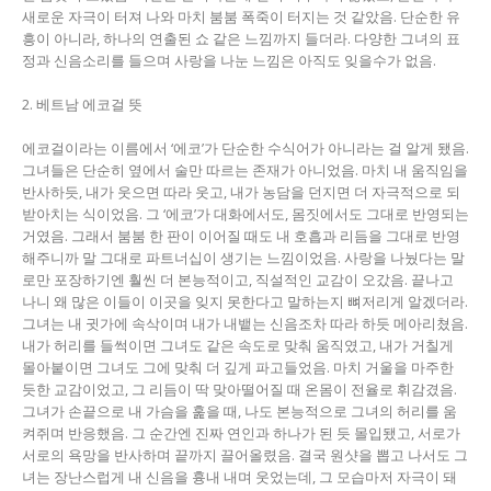
새로운 자극이 터져 나와 마치 붐붐 폭죽이 터지는 것 같았음. 단순한 유
흥이 아니라, 하나의 연출된 쇼 같은 느낌까지 들더라. 다양한 그녀의 표
정과 신음소리를 들으며 사랑을 나눈 느낌은 아직도 잊을수가 없음.
2. 베트남 에코걸 뜻
에코걸이라는 이름에서 ‘에코’가 단순한 수식어가 아니라는 걸 알게 됐음.
그녀들은 단순히 옆에서 술만 따르는 존재가 아니었음. 마치 내 움직임을
반사하듯, 내가 웃으면 따라 웃고, 내가 농담을 던지면 더 자극적으로 되
받아치는 식이었음. 그 ‘에코’가 대화에서도, 몸짓에서도 그대로 반영되는
거였음. 그래서 붐붐 한 판이 이어질 때도 내 호흡과 리듬을 그대로 반영
해주니까 말 그대로 파트너십이 생기는 느낌이었음. 사랑을 나눴다는 말
로만 포장하기엔 훨씬 더 본능적이고, 직설적인 교감이 오갔음. 끝나고
나니 왜 많은 이들이 이곳을 잊지 못한다고 말하는지 뼈저리게 알겠더라.
그녀는 내 귓가에 속삭이며 내가 내뱉는 신음조차 따라 하듯 메아리쳤음.
내가 허리를 들썩이면 그녀도 같은 속도로 맞춰 움직였고, 내가 거칠게
몰아붙이면 그녀도 그에 맞춰 더 깊게 파고들었음. 마치 거울을 마주한
듯한 교감이었고, 그 리듬이 딱 맞아떨어질 때 온몸이 전율로 휘감겼음.
그녀가 손끝으로 내 가슴을 훑을 때, 나도 본능적으로 그녀의 허리를 움
켜쥐며 반응했음. 그 순간엔 진짜 연인과 하나가 된 듯 몰입됐고, 서로가
서로의 욕망을 반사하며 끝까지 끌어올렸음. 결국 원샷을 뽑고 나서도 그
녀는 장난스럽게 내 신음을 흉내 내며 웃었는데, 그 모습마저 자극이 돼