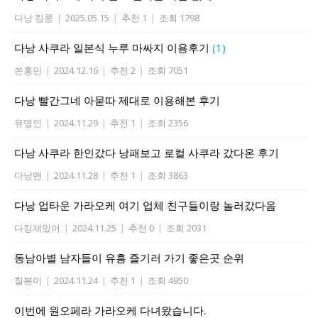
다낭 킹콩
|
2025.05.15
|
추천 1
|
조회 1798
다낭 사쿠라 일본식 누루 마싸지 이용후기
(1)
쏜홍민
|
2024.12.16
|
추천 2
|
조회 7051
다낭 빨간그네 아묻따 제대로 이용해본 후기
유명인
|
2024.11.29
|
추천 1
|
조회 2356
다낭 사쿠라 한인갔다 낭패보고 로컬 사쿠라 갔다온 후기
다낭맨
|
2024.11.28
|
추천 1
|
조회 3863
다낭 업타운 가라오케 여기 업체 친구들이랑 놀러갔다옴
다킹재밌어
|
2024.11.25
|
추천 0
|
조회 2031
동남아별 남자들이 유흥 즐기러 가기 좋은곳 순위
칠봉이
|
2024.11.24
|
추천 1
|
조회 4950
이번에 원오페라 가라오케 다녀왔습니다.