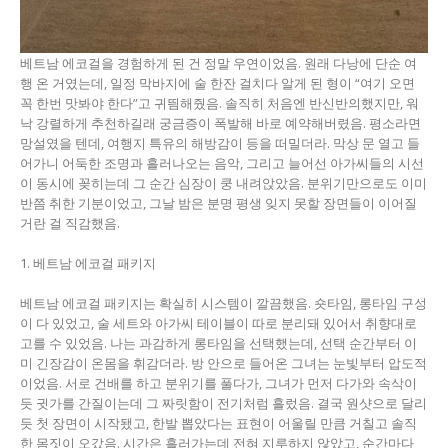
베트남 에코걸을 경험하게 된 건 정말 우연이었음. 원래 다낭에 단순 여
행 온 거였는데, 일정 막바지에 술 한잔 걸치다 알게 된 형이 “여기 오면
꼭 한번 맛봐야 한다”고 귀띔해줬음. 솔직히 처음엔 반신반의했지만, 워
낙 강렬하게 추천하길래 궁금증이 폭발해 바로 예약해버렸음. 평소라면
망설였을 텐데, 여행지 특유의 해방감이 등을 떠밀더라. 막상 문 열고 들
어가니 어둑한 조명과 흘러나오는 음악, 그리고 늘어선 아가씨들의 시선
이 동시에 꽂히는데 그 순간 심장이 쿵 내려앉았음. 분위기만으로도 이미
반쯤 취한 기분이었고, 그날 밤은 분명 평생 잊지 못할 장면들이 이어질
거란 걸 직감했음.
1. 베트남 에코걸 패키지
베트남 에코걸 패키지는 확실히 시스템이 깔끔했음. 숏타임, 롱타임 구성
이 다 있었고, 술 세트와 아가씨 테이블이 따로 분리돼 있어서 취향대로
고를 수 있었음. 나는 과감하게 롱타임을 선택했는데, 선택 순간부터 이
미 긴장감이 온몸을 휘감더라. 방 안으로 들어온 그녀는 눈빛부터 압도적
이었음. 서로 건배를 하고 분위기를 풀다가, 그녀가 먼저 다가와 속삭이
듯 귓가를 간질이는데 그 짜릿함이 전기처럼 흘렀음. 결국 원샷으로 달리
듯 첫 장면이 시작됐고, 한발 뽑았다는 표현이 어울릴 만큼 거칠고 솔직
한 몸짓이 오갔음. 시간은 흘러가는데 전혀 지루하지 않았고, 순간마다