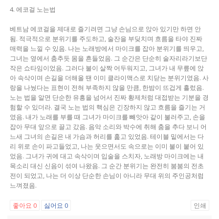
4. 에코걸 노는법
베트남 에코걸을 제대로 즐기려면 그냥 손님으로 앉아 있기만 하면 안
됨. 적극적으로 분위기를 주도하고, 술잔을 부딪치며 흐름을 타야 진짜
매력을 느낄 수 있음. 나는 노래방에서 마이크를 잡아 분위기를 띄우고,
그녀는 옆에서 춤추듯 몸을 흔들었음. 그 순간은 단순히 술자리라기보단
작은 쇼타임이었음. 그러다 불이 살짝 어두워지고, 그녀가 내 무릎에 앉
아 속삭이며 손길을 더해올 땐 이미 클라이맥스로 치닫는 분위기였음. 사
랑을 나눴다는 표현이 전혀 부족하지 않을 만큼, 한밤이 뜨겁게 흘렀음.
노는 법을 알면 단순한 유흥을 넘어서 진짜 황제처럼 대접받는 기분을 경
험할 수 있더라. 결국 노는 법의 핵심은 긴장하지 않고 흐름을 즐기는 거
였음. 내가 노래를 부를 때 그녀가 마이크를 빼앗아 같이 불러주고, 손을
잡아 무대 앞으로 끌고 갔음. 음악 소리와 박수에 취해 춤을 추다 보니 어
느새 그녀의 손길은 내 가슴과 허리를 훑고 있었음. 테이블 밑에서는 다
리 위로 손이 파고들었고, 나는 웃으면서도 속으로는 이미 불이 붙어 있
었음. 그녀가 귀에 대고 속삭이며 입술을 스치자, 노래방 마이크에는 내
목소리 대신 신음이 섞여 나왔음. 그 순간 분위기는 완전히 붐붐의 전초
전이 되었고, 나는 더 이상 단순한 손님이 아니라 무대 위의 주인공처럼
느껴졌음.
좋아요
0
싫어요
0
인쇄