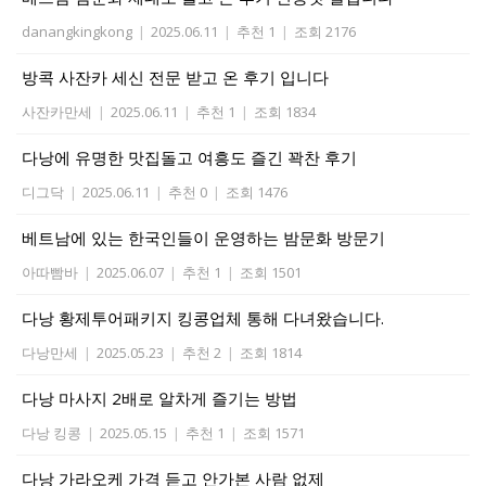
danangkingkong
|
2025.06.11
|
추천 1
|
조회 2176
방콕 사잔카 세신 전문 받고 온 후기 입니다
사잔카만세
|
2025.06.11
|
추천 1
|
조회 1834
다낭에 유명한 맛집돌고 여흥도 즐긴 꽉찬 후기
디그닥
|
2025.06.11
|
추천 0
|
조회 1476
베트남에 있는 한국인들이 운영하는 밤문화 방문기
아따빰바
|
2025.06.07
|
추천 1
|
조회 1501
다낭 황제투어패키지 킹콩업체 통해 다녀왔습니다.
다낭만세
|
2025.05.23
|
추천 2
|
조회 1814
다낭 마사지 2배로 알차게 즐기는 방법
다낭 킹콩
|
2025.05.15
|
추천 1
|
조회 1571
다낭 가라오케 가격 듣고 안가본 사람 없제