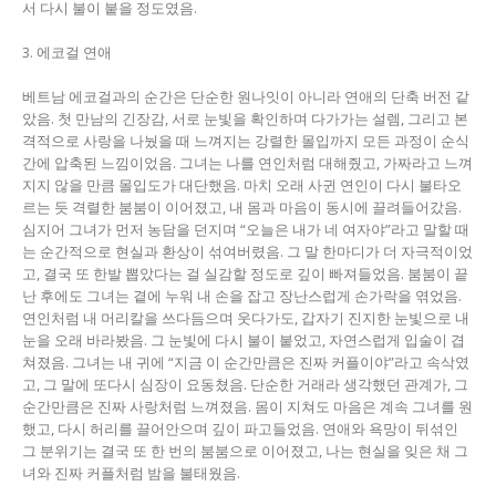
서 다시 불이 붙을 정도였음.
3. 에코걸 연애
베트남 에코걸과의 순간은 단순한 원나잇이 아니라 연애의 단축 버전 같
았음. 첫 만남의 긴장감, 서로 눈빛을 확인하며 다가가는 설렘, 그리고 본
격적으로 사랑을 나눴을 때 느껴지는 강렬한 몰입까지 모든 과정이 순식
간에 압축된 느낌이었음. 그녀는 나를 연인처럼 대해줬고, 가짜라고 느껴
지지 않을 만큼 몰입도가 대단했음. 마치 오래 사귄 연인이 다시 불타오
르는 듯 격렬한 붐붐이 이어졌고, 내 몸과 마음이 동시에 끌려들어갔음.
심지어 그녀가 먼저 농담을 던지며 “오늘은 내가 네 여자야”라고 말할 때
는 순간적으로 현실과 환상이 섞여버렸음. 그 말 한마디가 더 자극적이었
고, 결국 또 한발 뽑았다는 걸 실감할 정도로 깊이 빠져들었음. 붐붐이 끝
난 후에도 그녀는 곁에 누워 내 손을 잡고 장난스럽게 손가락을 엮었음.
연인처럼 내 머리칼을 쓰다듬으며 웃다가도, 갑자기 진지한 눈빛으로 내
눈을 오래 바라봤음. 그 눈빛에 다시 불이 붙었고, 자연스럽게 입술이 겹
쳐졌음. 그녀는 내 귀에 “지금 이 순간만큼은 진짜 커플이야”라고 속삭였
고, 그 말에 또다시 심장이 요동쳤음. 단순한 거래라 생각했던 관계가, 그
순간만큼은 진짜 사랑처럼 느껴졌음. 몸이 지쳐도 마음은 계속 그녀를 원
했고, 다시 허리를 끌어안으며 깊이 파고들었음. 연애와 욕망이 뒤섞인
그 분위기는 결국 또 한 번의 붐붐으로 이어졌고, 나는 현실을 잊은 채 그
녀와 진짜 커플처럼 밤을 불태웠음.