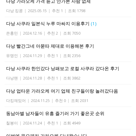
다낭 가라오케 가격 듣고 안가본 사람 없제
다낭 킹콩
|
2025.05.15
|
추천 1
|
조회 1798
다낭 사쿠라 일본식 누루 마싸지 이용후기
(1)
쏜홍민
|
2024.12.16
|
추천 2
|
조회 7050
다낭 빨간그네 아묻따 제대로 이용해본 후기
유명인
|
2024.11.29
|
추천 1
|
조회 2356
다낭 사쿠라 한인갔다 낭패보고 로컬 사쿠라 갔다온 후기
다낭맨
|
2024.11.28
|
추천 1
|
조회 3862
다낭 업타운 가라오케 여기 업체 친구들이랑 놀러갔다옴
다킹재밌어
|
2024.11.25
|
추천 0
|
조회 2031
동남아별 남자들이 유흥 즐기러 가기 좋은곳 순위
칠봉이
|
2024.11.24
|
추천 1
|
조회 4949
이번에 원오페라 가라오케 다녀왔습니다.