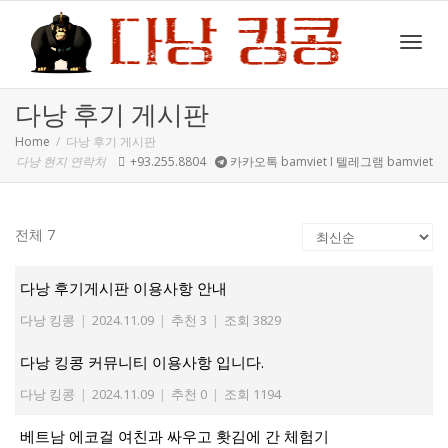
Toggl
다낭 후기 게시판
Home
다낭 후기 게시판
다낭 현지 연락처
+93.255.8804
카카오톡 bamviet I 텔레그램 bamviet
navig
전체 7
다낭 후기게시판 이용사항 안내
다낭 킹콩
|
2024.11.09
|
추천 3
|
조회 3829
다낭 킹콩 커뮤니티 이용사항 입니다.
다낭 킹콩
|
2024.11.09
|
추천 0
|
조회 1194
베트남 에코걸 여친과 싸우고 홧김에 간 체험기