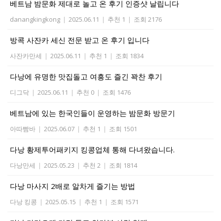
베트남 밤문화 제대로 놀고 온 후기 인증샷 날립니다
danangkingkong
|
2025.06.11
|
추천 1
|
조회 2176
방콕 사잔카 세신 전문 받고 온 후기 입니다
사잔카만세
|
2025.06.11
|
추천 1
|
조회 1834
다낭에 유명한 맛집돌고 여흥도 즐긴 꽉찬 후기
디그닥
|
2025.06.11
|
추천 0
|
조회 1476
베트남에 있는 한국인들이 운영하는 밤문화 방문기
아따빰바
|
2025.06.07
|
추천 1
|
조회 1501
다낭 황제투어패키지 킹콩업체 통해 다녀왔습니다.
다낭만세
|
2025.05.23
|
추천 2
|
조회 1814
다낭 마사지 2배로 알차게 즐기는 방법
다낭 킹콩
|
2025.05.15
|
추천 1
|
조회 1571