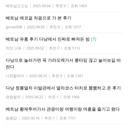
베트남고고싱
|
2025.09.04
|
추천 0
|
조회 1459
베트남 에코걸 처음으로 가 본 후기
gorae008
|
2025.09.03
|
추천 0
|
조회 1317
베트남 유흥 후기 다낭에서 진짜로 빠져든 밤
(7)
하얀 고래
|
2025.09.02
|
추천 0
|
조회 5112
다낭으로 놀러가면 꼭 가라오케가서 롱타임 끊고 놀아보길 바
란다
니취팔러마
|
2025.08.26
|
추천 0
|
조회 1361
다낭 청룡열차 이발관에서 열차코스 터치로 뿜뿜하고 온 후기
유람열차
|
2025.06.22
|
추천 1
|
조회 1906
베트남 황제투어가서 관광이랑 여행이랑 여흥을 즐기고 왔다
칠봉갑
|
2025.06.16
|
추천 1
|
조회 1731