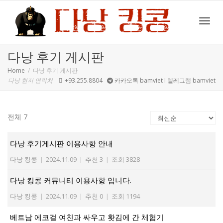
Toggl
다낭 후기 게시판
Home
다낭 후기 게시판
다낭 현지 연락처
+93.255.8804
카카오톡 bamviet I 텔레그램 bamviet
navig
전체 7
다낭 후기게시판 이용사항 안내
다낭 킹콩
|
2024.11.09
|
추천 3
|
조회 3828
다낭 킹콩 커뮤니티 이용사항 입니다.
다낭 킹콩
|
2024.11.09
|
추천 0
|
조회 1194
베트남 에코걸 여친과 싸우고 홧김에 간 체험기