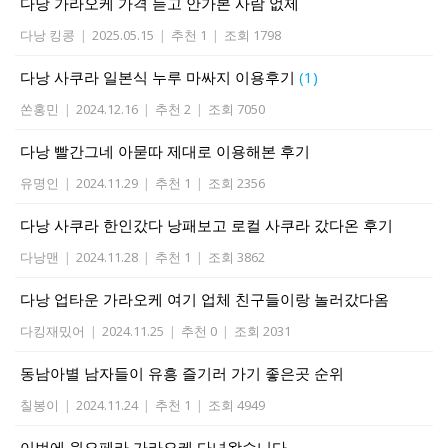
다낭 가라오케 가격 듣고 안가본 사람 없제
다낭 킹콩
|
2025.05.15
|
추천 1
|
조회 1798
다낭 사쿠라 일본식 누루 마싸지 이용후기
(1)
쏜홍민
|
2024.12.16
|
추천 2
|
조회 7050
다낭 빨간그네 아묻따 제대로 이용해본 후기
유명인
|
2024.11.29
|
추천 1
|
조회 2356
다낭 사쿠라 한인갔다 낭패보고 로컬 사쿠라 갔다온 후기
다낭맨
|
2024.11.28
|
추천 1
|
조회 3862
다낭 업타운 가라오케 여기 업체 친구들이랑 놀러갔다옴
다킹재밌어
|
2024.11.25
|
추천 0
|
조회 2031
동남아별 남자들이 유흥 즐기러 가기 좋은곳 순위
칠봉이
|
2024.11.24
|
추천 1
|
조회 4949
이번에 원오페라 가라오케 다녀왔습니다.