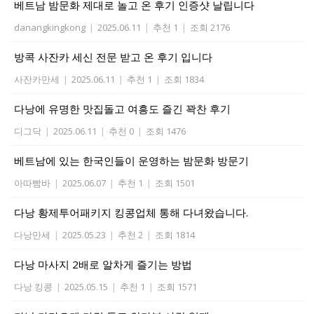
베트남 밤문화 제대로 놀고 온 후기 인증샷 날립니다
danangkingkong
|
2025.06.11
|
추천 1
|
조회 2176
방콕 사잔카 세신 전문 받고 온 후기 입니다
사잔카만세
|
2025.06.11
|
추천 1
|
조회 1834
다낭에 유명한 맛집돌고 여흥도 즐긴 꽉찬 후기
디그닥
|
2025.06.11
|
추천 0
|
조회 1476
베트남에 있는 한국인들이 운영하는 밤문화 방문기
아따빰바
|
2025.06.07
|
추천 1
|
조회 1501
다낭 황제투어패키지 킹콩업체 통해 다녀왔습니다.
다낭만세
|
2025.05.23
|
추천 2
|
조회 1814
다낭 마사지 2배로 알차게 즐기는 방법
다낭 킹콩
|
2025.05.15
|
추천 1
|
조회 1571