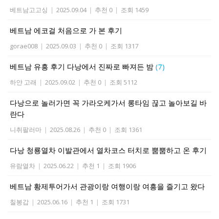
베트남고고싱
|
2025.09.04
|
추천 0
|
조회 1459
베트남 에코걸 처음으로 가 본 후기
gorae008
|
2025.09.03
|
추천 0
|
조회 1317
베트남 유흥 후기 다낭에서 진짜로 빠져든 밤
(7)
하얀 고래
|
2025.09.02
|
추천 0
|
조회 5112
다낭으로 놀러가면 꼭 가라오케가서 롱타임 끊고 놀아보길 바
란다
니취팔러마
|
2025.08.26
|
추천 0
|
조회 1361
다낭 청룡열차 이발관에서 열차코스 터치로 뿜뿜하고 온 후기
유람열차
|
2025.06.22
|
추천 1
|
조회 1906
베트남 황제투어가서 관광이랑 여행이랑 여흥을 즐기고 왔다
칠봉갑
|
2025.06.16
|
추천 1
|
조회 1731