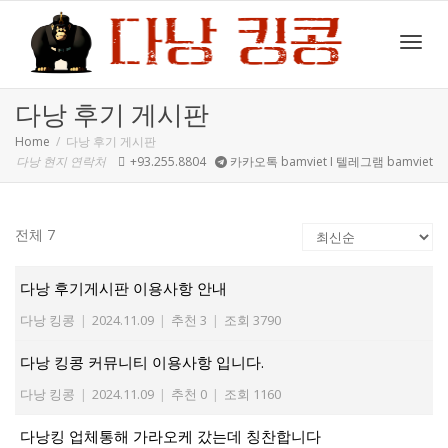
Toggl
다낭 후기 게시판
Home
다낭 후기 게시판
다낭 현지 연락처
+93.255.8804
카카오톡 bamviet I 텔레그램 bamviet
navig
전체 7
다낭 후기게시판 이용사항 안내
다낭 킹콩
|
2024.11.09
|
추천 3
|
조회 3790
다낭 킹콩 커뮤니티 이용사항 입니다.
다낭 킹콩
|
2024.11.09
|
추천 0
|
조회 1160
다낭킹 업체통해 가라오케 갔는데 칭찬합니다