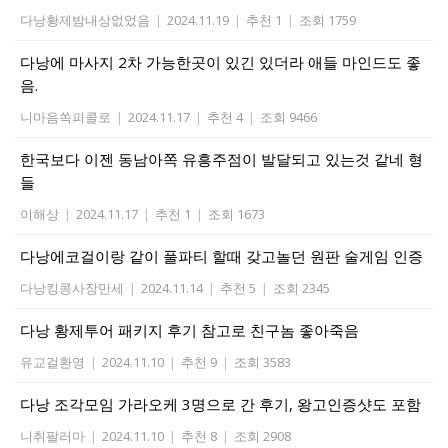
다낭황제밤내상없었음
|
2024.11.19
|
추천 1
|
조회 1759
다낭에 마사지 2차 가능한곳이 있긴 있더라 애들 마인드도 좋
음.
니마음쏙피콜로
|
2024.11.17
|
추천 4
|
조회 9466
한국보다 이젠 동남아쪽 유흥주점이 발달되고 있는것 같네 형
들
이해상
|
2024.11.17
|
추천 1
|
조회 1673
다낭에코걸이랑 같이 풀파티 할때 갖고놀던 원판 술게임 인증
다낭킹콩사장만세
|
2024.11.14
|
추천 5
|
조회 2345
다낭 황제투어 패키지 후기 참고로 친구놈 좋아죽음
유교걸환영
|
2024.11.10
|
추천 9
|
조회 3583
다낭 조각모임 가라오케 3명으로 간 후기, 왕고인증샷도 포함
니취팔러마
|
2024.11.10
|
추천 8
|
조회 2908