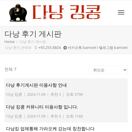
Toggl
다낭 후기 게시판
Home
다낭 후기 게시판
다낭 현지 연락처
+93.255.8804
카카오톡 bamviet I 텔레그램 bamviet
navig
전체 7
다낭 후기게시판 이용사항 안내
다낭 킹콩
|
2024.11.09
|
추천 3
|
조회 3790
다낭 킹콩 커뮤니티 이용사항 입니다.
다낭 킹콩
|
2024.11.09
|
추천 0
|
조회 1160
다낭킹 업체통해 가라오케 갔는데 칭찬합니다