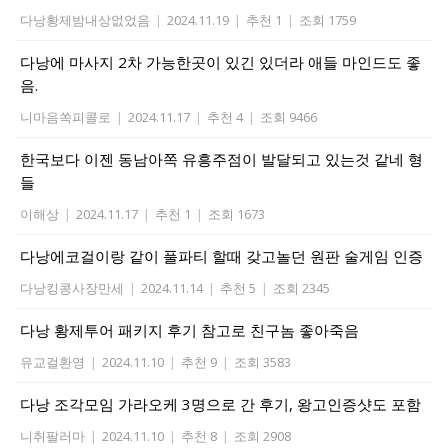
다낭황제밤내상없었음
|
2024.11.19
|
추천 1
|
조회 1759
다낭에 마사지 2차 가능한곳이 있긴 있더라 애들 마인드도 좋
음.
니마음쏙피콜로
|
2024.11.17
|
추천 4
|
조회 9466
한국보다 이젠 동남아쪽 유흥주점이 발달되고 있는것 같네 형
들
이해상
|
2024.11.17
|
추천 1
|
조회 1673
다낭에코걸이랑 같이 풀파티 할때 갖고놀던 원판 술게임 인증
다낭킹콩사장만세
|
2024.11.14
|
추천 5
|
조회 2345
다낭 황제투어 패키지 후기 참고로 친구놈 좋아죽음
유교걸환영
|
2024.11.10
|
추천 9
|
조회 3583
다낭 조각모임 가라오케 3명으로 간 후기, 왕고인증샷도 포함
니취팔러마
|
2024.11.10
|
추천 8
|
조회 2908