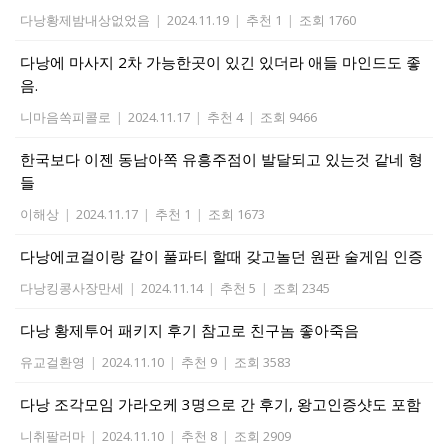
다낭황제밤내상없었음
|
2024.11.19
|
추천 1
|
조회 1760
다낭에 마사지 2차 가능한곳이 있긴 있더라 애들 마인드도 좋
음.
니마음쏙피콜로
|
2024.11.17
|
추천 4
|
조회 9466
한국보다 이젠 동남아쪽 유흥주점이 발달되고 있는것 같네 형
들
이해상
|
2024.11.17
|
추천 1
|
조회 1673
다낭에코걸이랑 같이 풀파티 할때 갖고놀던 원판 술게임 인증
다낭킹콩사장만세
|
2024.11.14
|
추천 5
|
조회 2345
다낭 황제투어 패키지 후기 참고로 친구놈 좋아죽음
유교걸환영
|
2024.11.10
|
추천 9
|
조회 3583
다낭 조각모임 가라오케 3명으로 간 후기, 왕고인증샷도 포함
니취팔러마
|
2024.11.10
|
추천 8
|
조회 2909