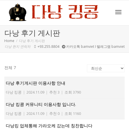
Toggl
다낭 후기 게시판
Home
다낭 후기 게시판
다낭 현지 연락처
+93.255.8804
카카오톡 bamviet I 텔레그램 bamviet
navig
전체 7
다낭 후기게시판 이용사항 안내
다낭 킹콩
|
2024.11.09
|
추천 3
|
조회 3790
다낭 킹콩 커뮤니티 이용사항 입니다.
다낭 킹콩
|
2024.11.09
|
추천 0
|
조회 1160
다낭킹 업체통해 가라오케 갔는데 칭찬합니다