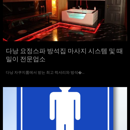
다낭 요정스파 방석집 마사지 시스템 및 때
밀이 전문업소
다낭 자쿠지룸에서 받는 최고 럭셔리와 방석�...