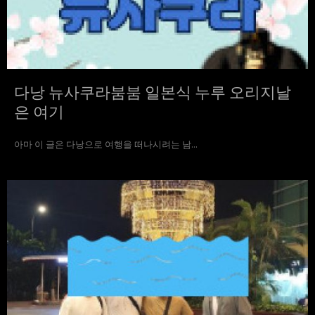
다낭 뉴사쿠라붐붐 일본식 누루 오리지날
은 여기
아마 이 글은 다낭으로 여행을 떠나시려는 남...