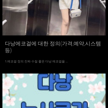
다낭에코걸에 대한 정의(가격,예약,시스템
등)
1.에코걸 정의 진짜 수질 좋은 다낭 에코걸을 ...