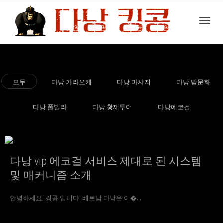
Toggl
모두
다낭 가라오케
다낭 마사지
다낭 밤문화
navig
다낭 풀빌라
다낭 황제투어
다낭에코걸
다낭 vip 에코걸 서비스 제대로 된 시스템
및 매커니즘 소개
안녕하세요, 킹콩 입니다. 베트남 다낭은 이�...