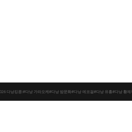
026 다낭킹콩:#다낭 가라오케#다낭 밤문화#다낭 에코걸#다낭 유흥#다낭 황