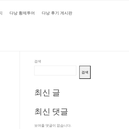
지
다낭 황제투어
다낭 후기 게시판
락처
+93.255.8804
카카오톡 bamviet I 텔레그램 bamviet
검색
검색
최신 글
최신 댓글
보여줄 댓글이 없습니다.