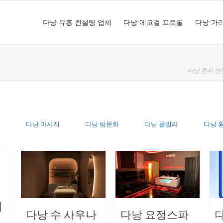
다낭 유흥 컨설팅 업체
다낭 에코걸 프로필
다낭 가
다낭 현지 연
케
다낭 마사지
다낭 밤문화
다낭 풀빌라
다낭 
파
시
비
다낭 수 사우나
다낭 요정스파
다
기