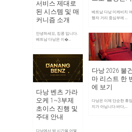
서비스 제대로
된 시스템 및 매
베트남 다낭 미케비치 
행자 거리 중심부에 ...
커니즘 소개
안녕하세요, 킹콩 입니다.
베트남 다낭은 이�...
다낭 2026 불
마 리스트 한 
에 보기
다낭 벤츠 가라
오케 1~3부제
다낭은 이제 단순한 휴
지가 아닙니다.바다,...
초이스 진행 및
주대 안내
다낭에서 밤 시간을 어떻