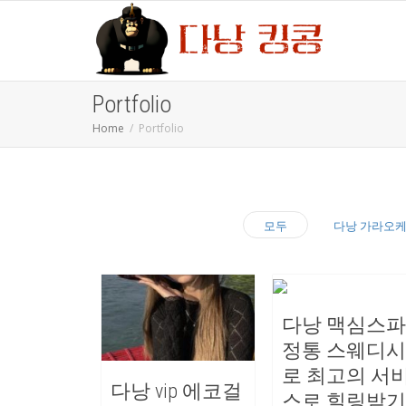
Portfolio
Home
Portfolio
모두
다낭 가라오
다낭 맥심스
정통 스웨디
로 최고의 서
다낭 vip 에코걸
스로 힐링받