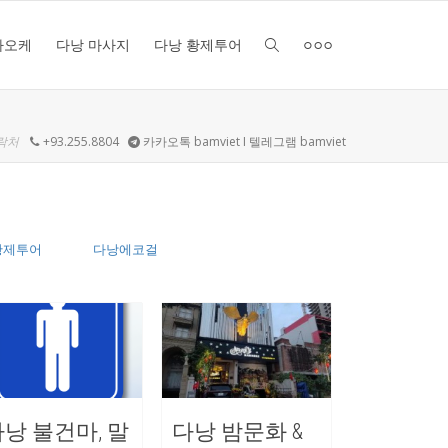
라오케
다낭 마사지
다낭 황제투어
락처
+93.255.8804
카카오톡 bamviet I 텔레그램 bamviet
황제투어
다낭에코걸
낭 불건마, 말
다낭 밤문화 &