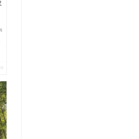
요
워
도
광
보기