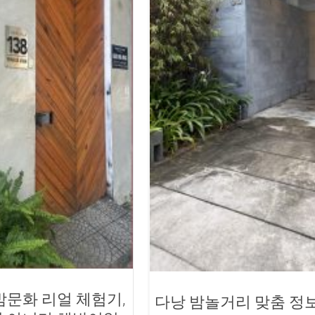
밤문화 리얼 체험기,
다낭 밤놀거리 맞춤 정