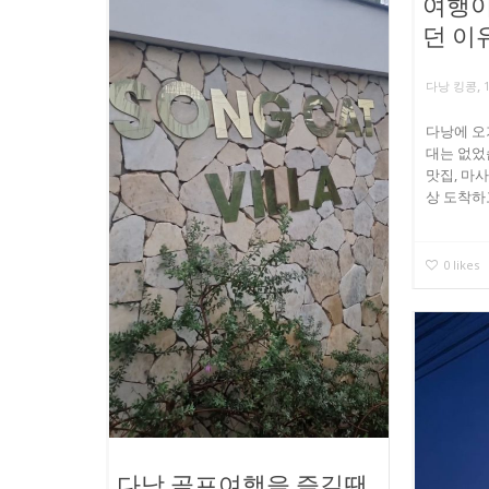
여행이
던 이
,
다낭 킹콩
다낭에 오
대는 없었
맛집, 마
상 도착하고
0
likes
다낭 골프여행을 즐길땐