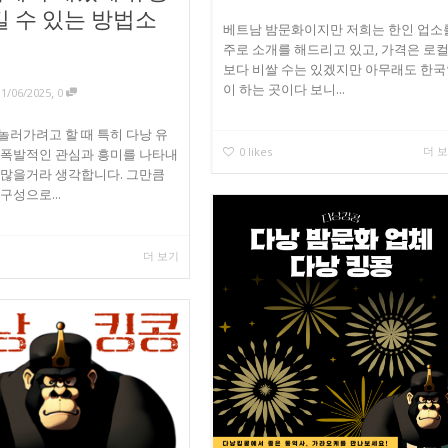
길 수 있는 방법소
베트남 밤문화이지만 저희는 한인 업소
주로 소개를 해드리고 있고, 가격은 로
보다 비쌀 수는 있겠지만 아무래도 한
이 하는 곳이다 보니...
,
11/06/2025
0
놀러가려고 할 때 특히 다낭 유
더 
0
likes
 폭발적인 관심과 흥미를 나타내
 많을거라 생각합니다. 그만큼
구성으로...
더 보기