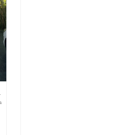
사
수
문