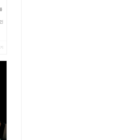
를
컬
국인
보기