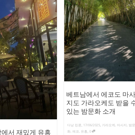
베트남에서 에코도 마
지도 가라오케도 받을 
있는 밤문화 소개
,
,
다낭 킹콩
17/06/2025
가라오케
,
마사지
,
밤
,
에서 재밌게 유흥
화
,
에코
,
유흥
0