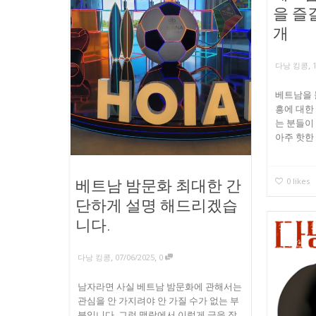
을 즐
개
,
다낭 킹콩
베트남을 
흥에 대한
는 분들이
아주 핫한 
0
likes
베트남 밤문화 최대한 간
단하게 설명 해드리겠습
니다.
,
,
다낭 킹콩
07/06/2025
0
남자라면 사실 베트남 밤문화에 관해서는
관심을 안 가지려야 안 가질 수가 없는 부
분입니다. 그런 맥락에서 이렇게 글을 작