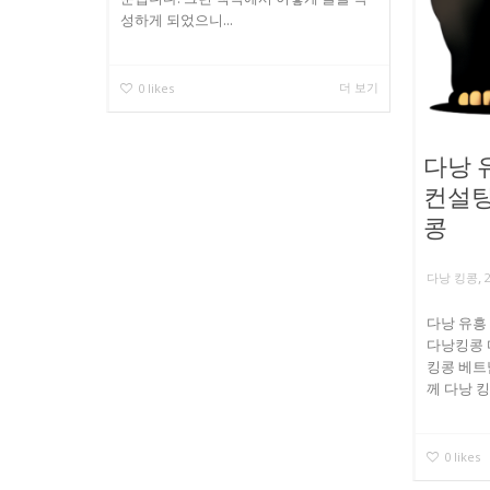
성하게 되었으니...
더 보기
0
likes
다낭 
컨설팅
콩
,
다낭 킹콩
다낭 유흥
다낭킹콩 
킹콩 베트
께 다낭 킹
0
likes