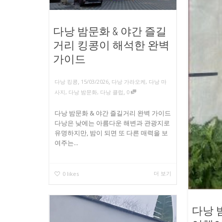
다낭 밤문화 & 야간 즐길
거리 킹콩이 해석한 완벽
가이드
,
,
다낭 킹콩
15/03/2026
다낭 가라오케
,
다낭 마
,
사지
,
다낭 밤문화
,
다낭 클럽
0
다낭 밤문화 & 야간 즐길거리 완벽 가이드
다낭은 낮에는 아름다운 해변과 관광지로
유명하지만, 밤이 되면 또 다른 매력을 보
여주는...
더 보기
0
likes
다낭 