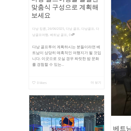
맞춤식 구성으로 계획해
보세요
,
,
다낭 킹콩
26/06/2025
다낭 골프
,
다낭골프
,
다
,
낭골프여행
,
베트남 골프
0
다낭 골프투어 계획하시는 분들이라면 베
트남이 상당히 매혹적인 여행지가 될 것입
니다. 이곳으로 오실 경우 짜릿한 밤 문화
를 경험할 수 있는...
더 보기
0
likes
베트남