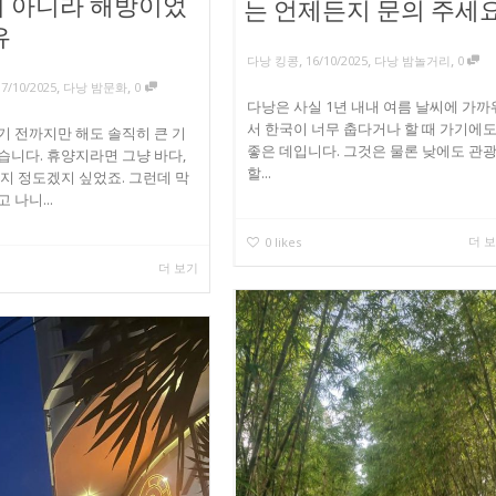
 아니라 해방이었
는 언제든지 문의 주세
유
,
,
,
다낭 킹콩
16/10/2025
다낭 밤놀거리
0
,
,
17/10/2025
다낭 밤문화
0
다낭은 사실 1년 내내 여름 날씨에 가까
서 한국이 너무 춥다거나 할 때 가기에
기 전까지만 해도 솔직히 큰 기
좋은 데입니다. 그것은 물론 낮에도 관
습니다. 휴양지라면 그냥 바다,
할...
사지 정도겠지 싶었죠. 그런데 막
 나니...
더 
0
likes
더 보기