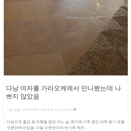
다낭 여자를 가라오케에서 만나봤는데 나
쁘지 않았음
,
,
,
다낭 킹콩
01/07/2025
가라오케
,
다낭 여자
0
다낭으로 출장 겸 여행을 왔던 어느 날, 현지에 거주 중인 대학 동기 셋을
오랜만에 만났음. 다들 오랜만이라 반가운 척은...