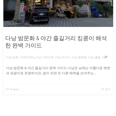
다낭 밤문화 & 야간 즐길거리 킹콩이 해석
한 완벽 가이드
,
,
,
다낭 킹콩
15/03/2026
다낭 가라오케
,
다낭 마사지
,
다낭 밤문화
,
다낭 클럽
0
다낭 밤문화 & 야간 즐길거리 완벽 가이드 다낭은 낮에는 아름다운 해변
과 관광지로 유명하지만, 밤이 되면 또 다른 매력을 보여주는...
더 보기
0
likes