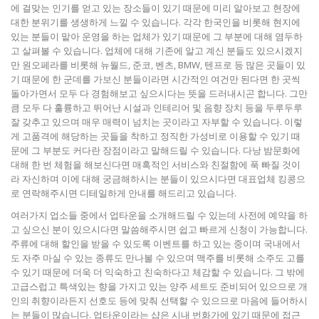
에 걸맞는 인기를 얻고 있는 장소들이 있기 때문에 미리 알아보고 현장에
대한 분위기를 생생하게 느낄 수 있습니다. 각각 한국인을 비롯해 현지에
있는 분들이 맡아 운영을 하는 업체가 있기 때문에 그 부분에 대해 염두하
고 살펴볼 수 있습니다. 업체에 대해 기존에 알고 계신 분들도 있으시겠지
만 원오페라를 비롯해 뉴월드, 준코, 벤츠, BMW, 텐프로 등 많은 곳들이 있
기 때문에 한 군데를 가보신 분들이라면 시간적인 여건만 된다면 한 곳씩
돌아가면서 모두 다 경험해보고 싶으시다는 뜻을 드러내시곤 합니다. 그만
큼 모두 다 훌륭하고 뛰어난 시설과 인테리어 및 음향 장치 등을 두루두루
잘 갖추고 있으며 매우 매력이 넘치는 곳이라고 자부할 수 있습니다. 이렇
게 고품격에 해당하는 곳들을 착하고 정직한 가성비로 이용할 수 있기 때
문에 그 부분도 커다란 장점이라고 말해드릴 수 있습니다. 다낭 밤문화에
대해 한 번 체험을 해보신다면 매혹적인 서비스와 친절함에 푹 빠질 것이
라 자신하며 이에 대해 궁금해하시는 분들이 있으시다면 대표업체 킹콩으
로 연락해주시면 디테일하게 안내를 해드리고 있습니다.
여러가지 업소들 중에서 업타운을 소개해드릴 수 있는데 사전에 예약을 하
고 싶으신 분이 있으시다면 말씀해주시면 쉽고 빠르게 신청이 가능합니다.
주류에 대해 할인을 받을 수 있도록 이벤트를 하고 있는 중이며 국내에서
도 자주 마실 수 있는 종류도 만나볼 수 있으며 맥주를 비롯해 소주도 고를
수 있기 때문에 더욱 더 익숙하고 친숙하다고 체감할 수 있습니다. 그 밖에
고급스럽고 특색있는 향을 가지고 있는 양주 세트도 준비되어 있으므로 개
인의 취향이라든지 선호도 등에 맞춰 선택할 수 있으므로 마음에 들어하시
는 분들이 많습니다. 업타운이라는 샵은 시내 번화가에 있기 때문에 접근