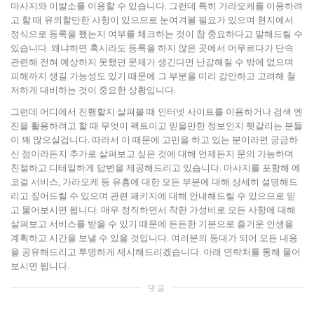
마사지와 이발소를 이용할 수 있습니다. 그런데 특히 가라오케를 이용하려
고 할 때 유의할만한 사항이 있으므로 눈여겨볼 필요가 있으며 현지에서
정식으로 등록을 했는지 여부를 체크하는 것이 참 중요하다고 말해드릴 수
있습니다. 왜냐하면 혹시라도 등록을 하지 않은 곳에서 머무르다가 단속
관련해 전혀 예상하지 못했던 문제가 생긴다면 난감해질 수 밖에 없으며
피해까지 생길 가능성도 있기 때문에 그 부분을 미리 감안하고 고려해 철
저하게 대비하는 것이 중요한 상황입니다.
그런데 어디에서 진행할지 살펴볼 때 인터넷 사이트를 이용하거나 검색 엔
진을 활용하려고 할 때 무엇이 팩트이고 믿을만한 정보인지 헷갈리는 분들
이 꽤 많으실겁니다. 따라서 이 때문에 고민을 하고 있는 분이라면 궁금하
신 점이라든지 추가로 살펴보고 싶은 것에 대해 언제든지 문의 가능하며
친절하고 디테일하게 답변을 제공해드리고 있습니다. 마사지를 포함해 에
코걸 서비스, 가라오케 등 유흥에 대한 모든 부분에 대해 상세히 설명해드
리고 짚어드릴 수 있으며 관련 패키지에 대해 안내해드릴 수 있으므로 믿
고 물어보시면 됩니다. 매우 정직하면서 착한 가성비로 모든 사항에 대해
살펴보고 서비스를 받을 수 있기 때문에 든든한 기분으로 즐거운 인생을
계획하고 시간을 보낼 수 있을 것입니다. 여러분의 등대가 되어 모든 내용
을 공유해드리고 투명하게 제시해드리겠습니다. 아래 연락처를 통해 물어
보시면 됩니다.
댓글