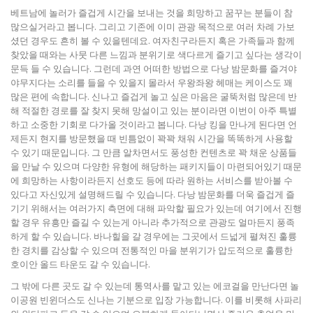
베트남에 놀러가 즐겁게 시간을 보내는 것을 희망하고 꿈꾸는 분들이 참
많으실거라고 봅니다. 그리고 기존에 이미 관광 목적으로 여러 차례 가보
셨던 경우도 흔히 볼 수 있을텐데요. 여자친구라든지 혹은 가족들과 함께
찾았을 때와는 사뭇 다른 느낌과 분위기로 색다르게 즐기고 싶다는 생각이
문득 들 수 있습니다. 그런데 과연 어떠한 방법으로 다낭 밤문화를 즐겨야
야무지다는 소리를 들을 수 있을지 몰라서 우왕좌왕 헤매는 케이스도 꽤
많은 편에 속합니다. 신나고 즐겁게 놀고 싶은 마음은 굴뚝처럼 많은데 반
해 적절한 경로를 잘 찾지 못해 망설이고 있는 분이라면 이번이 아주 특별
하고 소중한 기회로 다가올 것이라고 봅니다. 다낭 킹을 만나게 된다면 언
제든지 현지를 방문했을 때 빈틈없이 꽉꽉 채워 시간을 똑똑하게 사용할
수 있기 때문입니다. 그 만큼 알차면서도 풍성한 컨텐츠로 꽉 채운 상품들
을 만날 수 있으며 다양한 유형에 해당하는 패키지들이 마련되어있기 때문
에 희망하는 사항이라든지 선호도 등에 따라 원하는 서비스를 받아볼 수
있다고 자신있게 설명해드릴 수 있습니다. 다낭 밤문화를 더욱 즐겁게 즐
기기 위해서는 여러가지 측면에 대해 파악할 필요가 있는데 여기에서 진행
할 경우 유흥만 즐길 수 있는게 아니라 추가적으로 관광도 얼마든지 풍족
하게 할 수 있습니다. 바나힐을 갈 경우에는 그곳에서 드넓게 펼쳐진 훌륭
한 경치를 감상할 수 있으며 전통적인 마을 분위기가 압도적으로 훌륭한
호이안 올드 타운도 갈 수 있습니다.
그 밖에 다른 곳도 갈 수 있는데 통역사를 맡고 있는 에코걸을 만난다면 놀
이공원 빈윈더스도 신나는 기분으로 입장 가능합니다. 이를 비롯해 사파리