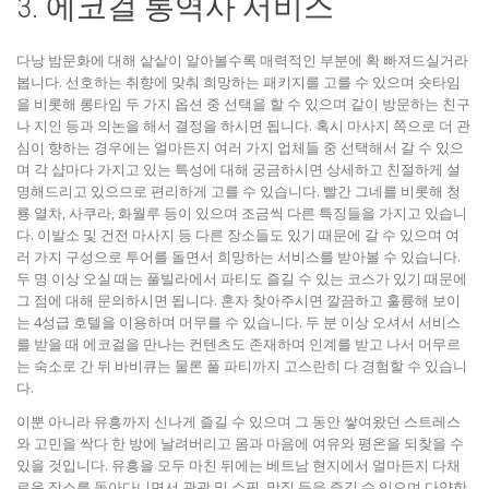
3. 에코걸 통역사 서비스
다낭 밤문화에 대해 샅샅이 알아볼수록 매력적인 부분에 확 빠져드실거라
봅니다. 선호하는 취향에 맞춰 희망하는 패키지를 고를 수 있으며 숏타임
을 비롯해 롱타임 두 가지 옵션 중 선택을 할 수 있으며 같이 방문하는 친구
나 지인 등과 의논을 해서 결정을 하시면 됩니다. 혹시 마사지 쪽으로 더 관
심이 향하는 경우에는 얼마든지 여러 가지 업체들 중 선택해서 갈 수 있으
며 각 샵마다 가지고 있는 특성에 대해 궁금하시면 상세하고 친절하게 설
명해드리고 있으므로 편리하게 고를 수 있습니다. 빨간 그네를 비롯해 청
룡 열차, 사쿠라, 화월루 등이 있으며 조금씩 다른 특징들을 가지고 있습니
다. 이발소 및 건전 마사지 등 다른 장소들도 있기 때문에 갈 수 있으며 여
러 가지 구성으로 투어를 돌면서 희망하는 서비스를 받아볼 수 있습니다.
두 명 이상 오실 때는 풀빌라에서 파티도 즐길 수 있는 코스가 있기 때문에
그 점에 대해 문의하시면 됩니다. 혼자 찾아주시면 깔끔하고 훌륭해 보이
는 4성급 호텔을 이용하며 머무를 수 있습니다. 두 분 이상 오셔서 서비스
를 받을 때 에코걸을 만나는 컨텐츠도 존재하며 인계를 받고 나서 머무르
는 숙소로 간 뒤 바비큐는 물론 풀 파티까지 고스란히 다 경험할 수 있습니
다.
이뿐 아니라 유흥까지 신나게 즐길 수 있으며 그 동안 쌓여왔던 스트레스
와 고민을 싹다 한 방에 날려버리고 몸과 마음에 여유와 평온을 되찾을 수
있을 것입니다. 유흥을 모두 마친 뒤에는 베트남 현지에서 얼마든지 다채
로운 장소를 돌아다니면서 관광 및 쇼핑, 맛집 등을 즐길 수 있으며 다양한