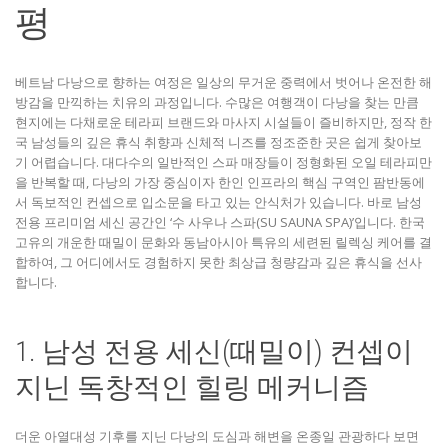
평
베트남 다낭으로 향하는 여정은 일상의 무거운 중력에서 벗어나 온전한 해
방감을 만끽하는 치유의 과정입니다. 수많은 여행객이 다낭을 찾는 만큼
현지에는 다채로운 테라피 브랜드와 마사지 시설들이 즐비하지만, 정작 한
국 남성들의 깊은 휴식 취향과 신체적 니즈를 정조준한 곳은 쉽게 찾아보
기 어렵습니다. 대다수의 일반적인 스파 매장들이 정형화된 오일 테라피만
을 반복할 때, 다낭의 가장 중심이자 한인 인프라의 핵심 구역인 팜반동에
서 독보적인 컨셉으로 입소문을 타고 있는 안식처가 있습니다. 바로 남성
전용 프리미엄 세신 공간인 ‘수 사우나 스파(SU SAUNA SPA)’입니다. 한국
고유의 개운한 때밀이 문화와 동남아시아 특유의 세련된 릴렉싱 케어를 결
합하여, 그 어디에서도 경험하지 못한 최상급 청량감과 깊은 휴식을 선사
합니다.
1. 남성 전용 세신(때밀이) 컨셉이
지닌 독창적인 힐링 메커니즘
더운 아열대성 기후를 지닌 다낭의 도심과 해변을 온종일 관광하다 보면