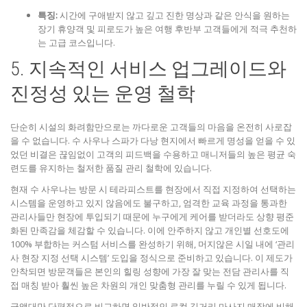
특징:
시간에 구애받지 않고 깊고 진한 명상과 같은 안식을 원하는
장기 휴양객 및 피로도가 높은 여행 후반부 고객들에게 적극 추천하
는 고급 코스입니다.
5. 지속적인 서비스 업그레이드와
진정성 있는 운영 철학
단순히 시설의 화려함만으로는 까다로운 고객들의 마음을 온전히 사로잡
을 수 없습니다. 수 사우나 스파가 다낭 현지에서 빠르게 명성을 얻을 수 있
었던 비결은 끊임없이 고객의 피드백을 수용하고 매니저들의 높은 평균 숙
련도를 유지하는 철저한 품질 관리 철학에 있습니다.
현재 수 사우나는 방문 시 테라피스트를 현장에서 직접 지정하여 선택하는
시스템을 운영하고 있지 않음에도 불구하고, 엄격한 교육 과정을 통과한
관리사들만 현장에 투입되기 때문에 누구에게 케어를 받더라도 상향 평준
화된 만족감을 체감할 수 있습니다. 이에 안주하지 않고 개인별 선호도에
100% 부합하는 커스텀 서비스를 완성하기 위해, 머지않은 시일 내에 ‘관리
사 현장 지정 선택 시스템’ 도입을 정식으로 준비하고 있습니다. 이 제도가
안착되면 방문객들은 본인의 힐링 성향에 가장 잘 맞는 전담 관리사를 직
접 매칭 받아 훨씬 높은 차원의 개인 맞춤형 관리를 누릴 수 있게 됩니다.
금액대만 단편적으로 비교하면 일반적인 로컬 길거리 마사지 매장에 비해