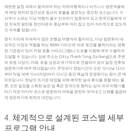
제한된 일정 속에서 움직여야 하는 자유여행객이나 비즈니스 방문객들에
게 매장 위치와 접근성은 동선의 효율을 결정짓는 중요한 요소입니다. 수
사우나 스파는 다낭 여행의 필수 인프라가 집중되어 있고 한국인들에게 가
장 친숙한 팜반동 한인타운의 중심부에 자리 잡고 있어 지리적으로 압도적
인 우위를 점합니다.
현지 지리에 익숙하지 않은 초행길 여행자라 할지라도, 다낭 밤문화의 대
표적인 이정표 역할을 하는 ‘BMW 가라오케’ 바로 뒷건물 블럭이라는 명확
한 기준점이 있어 차량 호출 서비스(그랩)나 도보를 이용해 매우 수월하게
도달할 수 있습니다. 상세 주소는 [24 Ly Thanh Tong, Da Nang]으로 주변
의 유명 식당가, 카페, 로컬 상권과 유기적으로 연결되어 있어 일정 전후로
방문하기에 매우 매끄럽습니다. 무엇보다 영업시간이 오전 12시(낮 12시)
부터 익일 새벽 12시(자정)까지 12시간 동안 폭넓게 운영된다는 점이 큰 메
리트입니다. 한낮의 뜨거운 태양을 피해 쾌적한 실내 휴식을 원할 때는 물
론, 모든 일정을 소화한 늦은 밤 혹은 한국으로 향하는 심야 귀국 비행기를
타기 직전 마지막 코스로 방문하여 여독을 완전히 씻어내고 신체를 깔끔하
게 정돈하기에 최적의 대안입니다.
4. 체계적으로 설계된 코스별 세부
프로그램 안내