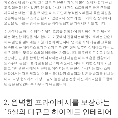
자연스럽게 땀과 먼지, 그리고 피부 유분기가 엉겨 붙어 신체가 쉽게 무겁
고 텁텁해집니다. 일반적인 오일 마사지나 건식 스트레칭은 뭉친 근육을
자극하는 데는 도움을 주지만, 피부 표면에 누적된 노폐물과 묵은 각질을
정돈하는 데는 구조적인 한계가 있습니다. 오히려 땀이 가득 찬 상태에서
오일을 덧바르는 방식은 모공을 막아 답답함을 가중시키기도 합니다.
수 사우나 스파는 이러한 신체적 흐름을 정확하게 파악하여 ‘전통 세신’이
라는 확실한 해답을 제시합니다. 이곳에서 진행되는 때밀이 케어는 단순히
피부 겉면을 밀어내는 거친 과정이 아닙니다. 엄격한 자체 매뉴얼 교육을
완수한 전문 테라피스트가 개인의 피부 컨디션에 맞추어 섬세하고 자극 없
이 진행하는 맞춤형 스크럽 테라피에 가깝습니다. 따뜻한 미온수로 신체의
전반적인 긴장을 완화한 뒤 시작되는 세신 과정은 피부 호흡을 원활하게
도와주며, 온몸의 혈액 순환을 급격히 촉진시킵니다. 이처럼 신체가 가장
맑고 가벼워진 상태에서 곧바로 이어지는 전문 전신 마사지는 일반 스파
매장에서는 결코 체감할 수 없는 극대화된 회복력과 깊은 해방감을 선사합
니다. 다낭 현지에서 이 정도 밀도 높은 남성 전용 세신 메커니즘을 구현해
낸 곳은 단언컨대 수 사우나가 유일합니다.
2. 완벽한 프라이버시를 보장하는
15실의 대규모 하이엔드 인테리어