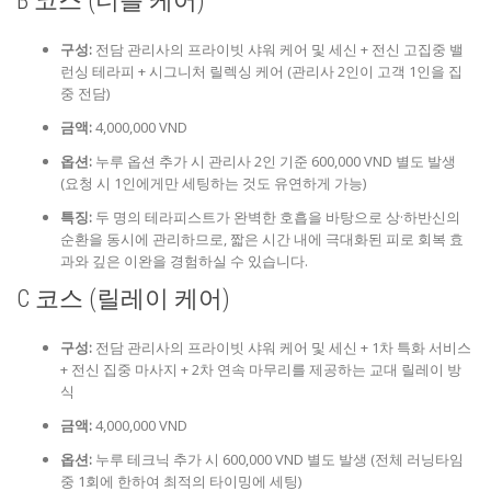
B 코스 (더블 케어)
구성:
전담 관리사의 프라이빗 샤워 케어 및 세신 + 전신 고집중 밸
런싱 테라피 + 시그니처 릴렉싱 케어 (관리사 2인이 고객 1인을 집
중 전담)
금액:
4,000,000 VND
옵션:
누루 옵션 추가 시 관리사 2인 기준 600,000 VND 별도 발생
(요청 시 1인에게만 세팅하는 것도 유연하게 가능)
특징:
두 명의 테라피스트가 완벽한 호흡을 바탕으로 상·하반신의
순환을 동시에 관리하므로, 짧은 시간 내에 극대화된 피로 회복 효
과와 깊은 이완을 경험하실 수 있습니다.
C 코스 (릴레이 케어)
구성:
전담 관리사의 프라이빗 샤워 케어 및 세신 + 1차 특화 서비스
+ 전신 집중 마사지 + 2차 연속 마무리를 제공하는 교대 릴레이 방
식
금액:
4,000,000 VND
옵션:
누루 테크닉 추가 시 600,000 VND 별도 발생 (전체 러닝타임
중 1회에 한하여 최적의 타이밍에 세팅)