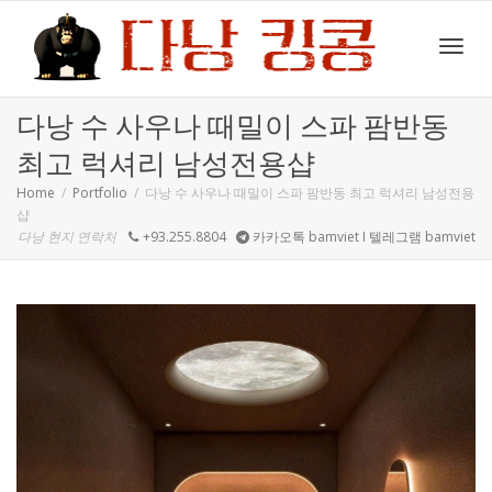
Toggl
다낭 수 사우나 때밀이 스파 팜반동
최고 럭셔리 남성전용샵
navig
Home
Portfolio
다낭 수 사우나 때밀이 스파 팜반동 최고 럭셔리 남성전용
샵
다낭 현지 연락처
+93.255.8804
카카오톡 bamviet I 텔레그램 bamviet