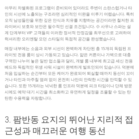
아무리 차별화된 프로그램이 준비되어 있더라도 주변이 소란스럽거나 타
인의 시선에 노출되는 구조라면 심리적인 이완을 이루기 어렵습니다. 특히
오직 남성들만을 위한 깊은 안식과 치유를 지향하는 공간이라면 철저한 프
라이버시 보호와 보안은 필수적인 선결 조건입니다. 수 사우나 스파는 설
계 단계부터 VIP 고객들의 이러한 정서적 안정감을 최우선으로 고려하여
럭셔리한 오리엔탈 모던 스타일의 독점적 공간을 완성했습니다.
매장 내부에는 소음과 외부 시선이 완벽하게 차단된 총 15개의 독립된 프
라이빗 전용 룸이 상시 가동되고 있습니다. 얇은 커튼이나 가벽으로 대충
구역만 나누어 놓은 일반 업소들과 달리, 개별 룸 내부에 최고급 세신 전용
베드와 독립적인 위생 샤워 시설이 완벽하게 빌트인되어 있습니다. 덕분에
처음 입실하는 순간부터 모든 케어가 완료되어 퇴실할 때까지 동선이 꼬이
거나 타인과 마주칠 염려 없이 온전히 나만의 안락한 시간을 만끽할 수 있
습니다. 또한 15개라는 넉넉한 룸 인프라 덕분에 피크 타임이나 단체 방문
시에도 예약 대기 시간을 최소화하고 유연하게 일정을 조율할 수 있는 탄
탄한 수용력을 자랑합니다.
3. 팜반동 요지의 뛰어난 지리적 접
근성과 매끄러운 여행 동선